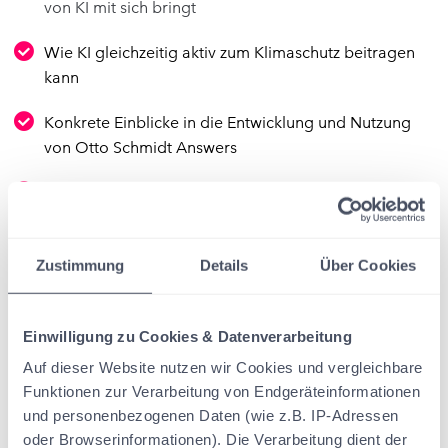
von KI mit sich bringt
Wie KI gleichzeitig aktiv zum Klimaschutz beitragen
kann
Konkrete Einblicke in die Entwicklung und Nutzung
von Otto Schmidt Answers
Warum Nachhaltigkeit bei der KI-Entwicklung eine
zentrale Rolle spielen sollte
Zustimmung
Details
Über Cookies
Einwilligung zu Cookies & Datenverarbeitung
Freitag, 13.06.2025
Auf dieser Website nutzen wir Cookies und vergleichbare
Funktionen zur Verarbeitung von Endgeräteinformationen
11:00 - 12:00 Uhr
und personenbezogenen Daten (wie z.B. IP-Adressen
oder Browserinformationen). Die Verarbeitung dient der